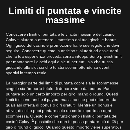
Limiti di puntata e vincite
massime
Conoscere i limiti di puntata e le vincite massime del casinò
Cplay ti aiuterà a ottenere il massimo dai tuoi giochi e bonus.
Ogni gioco del casinò e promozione ha le sue regole che devi
seguire. Conoscere queste in anticipo ti aiuterà ad assicurarti
che la tua esperienza proceda senza intoppi. Sono previsti limiti
per mantenere i giochi equi e sicuri per tutti, sia che tu stia
giocando alle slot sia che tu stia scommettendo su eventi
sportivi in tempo reale.
La maggior parte dei limiti di puntata copre sia le scommesse
singole sia l'importo totale di denaro vinto dai bonus. Puoi
puntare solo un certo importo per giro, mano o round. Questi
limiti ti dicono anche il payout massimo che puoi ottenere da
qualsiasi offerta di bonus o giri gratuiti. Mentre un bonus è
attivo, di solito puoi puntare solo un certo importo su ogni
scommessa. Questo è come funzionano i limiti di puntata del
casinò Cplay. È possibile che non tu possa puntare più di €5 per
giro o round di gioco. Quando questo importo viene superato, i