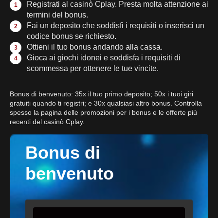
Registrati al casinò Cplay. Presta molta attenzione ai
termini del bonus.
Fai un deposito che soddisfi i requisiti o inserisci un
codice bonus se richiesto.
Ottieni il tuo bonus andando alla cassa.
Gioca ai giochi idonei e soddisfa i requisiti di
scommessa per ottenere le tue vincite.
Bonus di benvenuto: 35x il tuo primo deposito; 50x i tuoi giri
gratuiti quando ti registri; e 30x qualsiasi altro bonus. Controlla
spesso la pagina delle promozioni per i bonus e le offerte più
recenti del casinò Cplay.
Bonus di
benvenuto