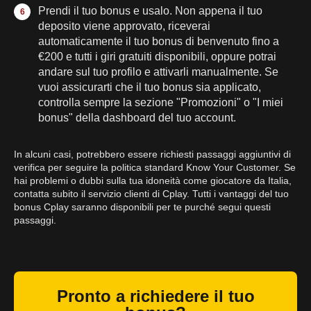
Prendi il tuo bonus e usalo. Non appena il tuo
deposito viene approvato, riceverai
automaticamente il tuo bonus di benvenuto fino a
€200 e tutti i giri gratuiti disponibili, oppure potrai
andare sul tuo profilo e attivarli manualmente. Se
vuoi assicurarti che il tuo bonus sia applicato,
controlla sempre la sezione "Promozioni" o "I miei
bonus" della dashboard del tuo account.
In alcuni casi, potrebbero essere richiesti passaggi aggiuntivi di
verifica per seguire la politica standard Know Your Customer. Se
hai problemi o dubbi sulla tua idoneità come giocatore da Italia,
contatta subito il servizio clienti di Cplay. Tutti i vantaggi del tuo
bonus Cplay saranno disponibili per te purché segui questi
passaggi.
Pronto a richiedere il tuo