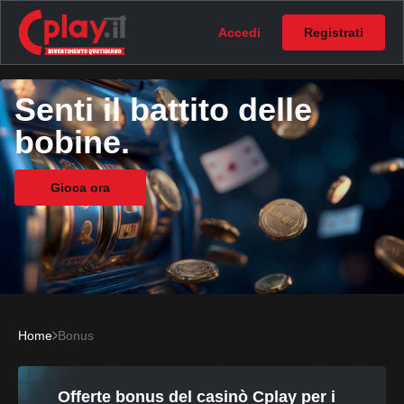
Accedi
Registrati
Senti il battito delle
bobine.
Gioca ora
Home
Bonus
Offerte bonus del casinò Cplay per i