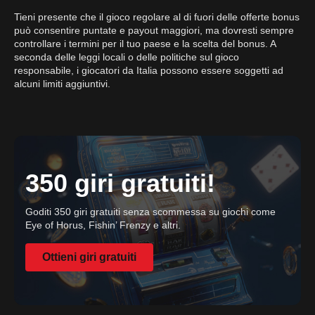
Tieni presente che il gioco regolare al di fuori delle offerte bonus
può consentire puntate e payout maggiori, ma dovresti sempre
controllare i termini per il tuo paese e la scelta del bonus. A
seconda delle leggi locali o delle politiche sul gioco
responsabile, i giocatori da Italia possono essere soggetti ad
alcuni limiti aggiuntivi.
350 giri gratuiti!
Goditi 350 giri gratuiti senza scommessa su giochi come
Eye of Horus, Fishin’ Frenzy e altri.
Ottieni giri gratuiti