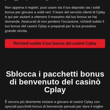
Non appena ti registri, puoi usare sia il tuo deposito sia i soldi
bonus per giocare a soldi veri. Il team del servizio clienti di Cplay
è qui per aiutarti a ottenere il massimo dal tuo bonus se hai
domande. Assicurati di non perdere l'occasione; richiedi subito il
tuo bonus del casinò Cplay e preparati per la tua prossima
grande vincita.
Richiedi subito il tuo bonus del casinò Cplay
Sblocca i pacchetti bonus
di benvenuto del casinò
Cplay
È ancora più divertente iniziare a giocare al casinò Cplay con
speciali pacchetti bonus di benvenuto pensati per dare il miglior