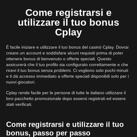
Come registrarsi e
utilizzare il tuo bonus
Cplay
È facile iniziare e utilizzare il tuo bonus del casinò Cplay. Dovrai
creare un account e soddisfare alcuni requisiti prima di poter
ottenere bonus di benvenuto o offerte speciali. Questo
assicurerà che il tuo profilo sia configurato correttamente e che
ricevi il tuo bonus senza problemi. Ci vogliono solo pochi minuti
e ti dà accesso immediato a offerte speciali disponibili solo per i
nuovi giocatori.
Cplay rende facile per le persone di tutte le italiano utilizzare il
loro pacchetto promozionale dopo essersi registrati ed essere
stati verificati.
Come registrarsi e utilizzare il tuo
bonus, passo per passo