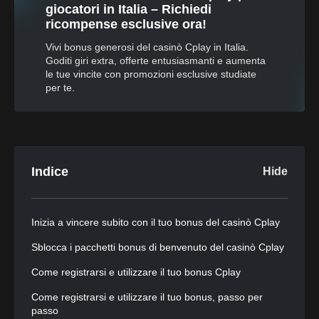
giocatori in Italia – Richiedi
ricompense esclusive ora!
Vivi bonus generosi del casinò Cplay in Italia.
Goditi giri extra, offerte entusiasmanti e aumenta
le tue vincite con promozioni esclusive studiate
per te.
Indice
Hide
Inizia a vincere subito con il tuo bonus del casinò Cplay
Sblocca i pacchetti bonus di benvenuto del casinò Cplay
Come registrarsi e utilizzare il tuo bonus Cplay
Come registrarsi e utilizzare il tuo bonus, passo per
passo