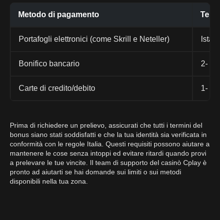
Metodo di pagamento
Temp
Portafogli elettronici (come Skrill e Neteller)
Istan
Bonifico bancario
2- 5 g
Carte di credito/debito
1- 3 g
Prima di richiedere un prelievo, assicurati che tutti i termini del
bonus siano stati soddisfatti e che la tua identità sia verificata in
conformità con le regole Italia. Questi requisiti possono aiutare a
mantenere le cose senza intoppi ed evitare ritardi quando provi
a prelevare le tue vincite. Il team di supporto del casinò Cplay è
pronto ad aiutarti se hai domande sui limiti o sui metodi
disponibili nella tua zona.