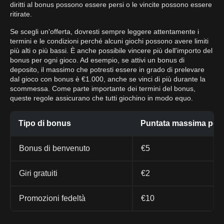
diritti al bonus possono essere persi o le vincite possono essere
ritirate.
Se scegli un'offerta, dovresti sempre leggere attentamente i
termini e le condizioni perché alcuni giochi possono avere limiti
più alti o più bassi. È anche possibile vincere più dell'importo del
bonus per ogni gioco. Ad esempio, se attivi un bonus di
deposito, il massimo che potresti essere in grado di prelevare
dal gioco con bonus è €1.000, anche se vinci di più durante la
scommessa. Come parte importante dei termini del bonus,
queste regole assicurano che tutti giochino in modo equo.
Tipo di bonus
Puntata massima per
Bonus di benvenuto
€5
Giri gratuiti
€2
Promozioni fedeltà
€10