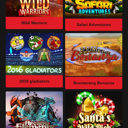
Wild Warriors
Safari Adventures
2016 gladiators
Boomerang Bonanza